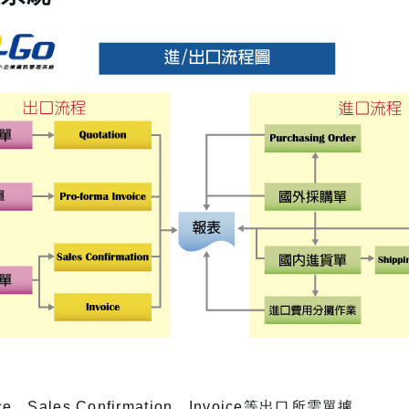
oice、Sales Confirmation、Invoice等出口所需單據。