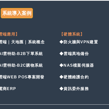
系統導入案例
雲端應用】
【硬體系統】
雲端｜天地匯｜系統概念
◆防火牆與VPN建置
AI雲特助-B2B下單系統
◆雲端異地備份
AI雲特助-B2C購物系統
◆NAS檔案伺服器
雲端WEB POS專案開發
◆硬體維護合約
電商ERP
◆資訊委外服務