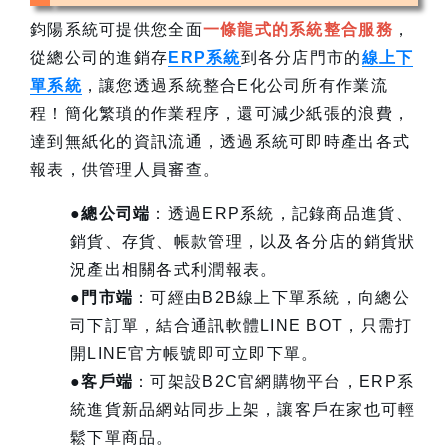
鈞陽系統可提供您全面
一條龍式的系統整合服務
，
從總公司的進銷存
ERP系統
到各分店門市的
線上下
單系統
，讓您透過系統整合E化公司所有作業流
程！簡化繁瑣的作業程序，還可減少紙張的浪費，
達到無紙化的資訊流通，透過系統可即時產出各式
報表，供管理人員審查。
●
總公司端
：透過ERP系統，記錄商品進貨、
銷貨、存貨、帳款管理，以及各分店的銷貨狀
況產出相關各式利潤報表。
●
門市端
：可經由B2B線上下單系統，向總公
司下訂單，結合通訊軟體LINE BOT，只需打
開LINE官方帳號即可立即下單。
●
客戶端
：可架設B2C官網購物平台，ERP系
統進貨新品網站同步上架，讓客戶在家也可輕
鬆下單商品。