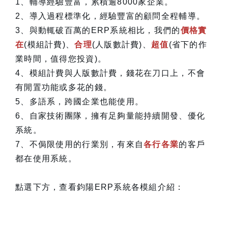
1、輔導經驗豐富，累積逾8000家企業。
2、導入過程標準化，經驗豐富的顧問全程輔導。
3、與動輒破百萬的ERP系統相比，我們的
價格實
在
(模組計費)、
合理
(人版數計費)、
超值
(省下的作
業時間，值得您投資)。
4、模組計費與人版數計費，錢花在刀口上，不會
有閒置功能或多花的錢。
5、多語系，跨國企業也能使用。
6、自家技術團隊，擁有足夠量能持續開發、優化
系統。
7、不侷限使用的行業別，有來自
各行各業
的客戶
都在使用系統。
點選下方，查看鈞陽ERP系統各模組介紹：