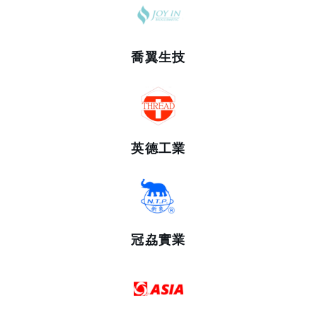
喬翼生技
英德工業
冠劦實業